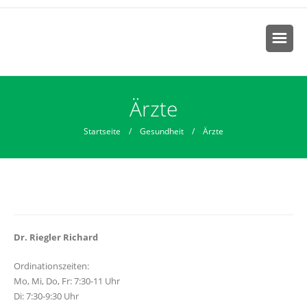
Sie sind hier
Ärzte
Startseite
/
Gesundheit
/ Ärzte
Dr. Riegler Richard
Ordinationszeiten:
Mo, Mi, Do, Fr: 7:30-11 Uhr
Di: 7:30-9:30 Uhr