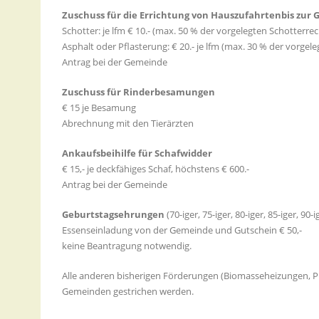
Zuschuss für die Errichtung von Hauszufahrtenbis zur 
Schotter: je lfm € 10.- (max. 50 % der vorgelegten Schotterr
Asphalt oder Pflasterung: € 20.- je lfm (max. 30 % der vorge
Antrag bei der Gemeinde
Zuschuss für Rinderbesamungen
€ 15 je Besamung
Abrechnung mit den Tierärzten
Ankaufsbeihilfe für Schafwidder
€ 15,- je deckfähiges Schaf, höchstens € 600.-
Antrag bei der Gemeinde
Geburtstagsehrungen
(70-iger, 75-iger, 80-iger, 85-iger, 90
Essenseinladung von der Gemeinde und Gutschein € 50,-
keine Beantragung notwendig.
Alle anderen bisherigen Förderungen (Biomasseheizungen, Ph
Gemeinden gestrichen werden.