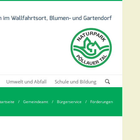
Umwelt und Abfall
Schule und Bildung
Zu suchende
Schlüsselwörter
tartseite
/
Gemeindeamt
/
Bürgerservice
/ Förderungen