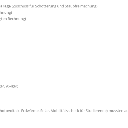
Garage
(Zuschuss für Schotterung und Staubfreimachung)
echnung)
legten Rechnung)
-iger, 95-iger)
otovoltaik, Erdwärme, Solar, Mobilitätsscheck für Studierende) mussten a