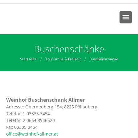
Sie sind hier
Buschenschänke
Startseite
/
Tourismus & Freizeit
/ Buschenschänke
Weinhof Buschenschank Allmer
Adresse: Oberneuberg 154, 8225 Pöllauberg
Telefon 1 03335 3454
Telefon 2 0664 8946520
Fax 03335 3454
office@weinhof-allmer.at