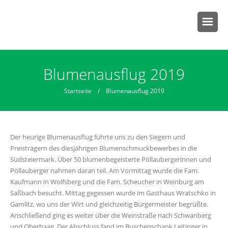
Sie sind hier
Blumenausflug 2019
Startseite
/ Blumenausflug 2019
Der heurige Blumenausflug führte uns zu den Siegern und
Preisträgern des diesjährigen Blumenschmuckbewerbes in die
Südsteiermark. Über 50 blumenbegeisterte Pöllaubergerinnen und
Pöllauberger nahmen daran teil. Am Vormittag wurde die Fam.
Kaufmann in Wolfsberg und die Fam. Scheucher in Weinburg am
Saßbach besucht. Mittag gegessen wurde im Gasthaus Wratschko in
Gamlitz, wo uns der Wirt und gleichzeitig Bürgermeister begrüßte.
Anschließend ging es weiter über die Weinstraße nach Schwanberg
und Oberhaag. Der Abschluss fand im Buschenschank Leitinger in