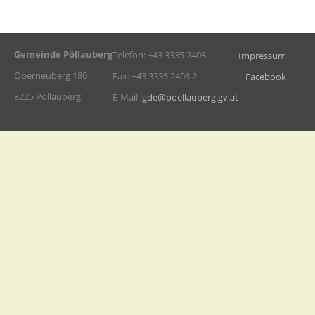
Gemeinde Pöllauberg
Telefon: +43 3335 2408
Impressum
Oberneuberg 180
Fax: +43 3335 2408 2
Facebook
8225 Pöllauberg
E-Mail:
gde@poellauberg.gv.at