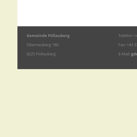
Gemeinde Pöllauberg
Telefon: +
Oberneuberg 180
Fax: +43 3
8225 Pöllauberg
E-Mail:
gd