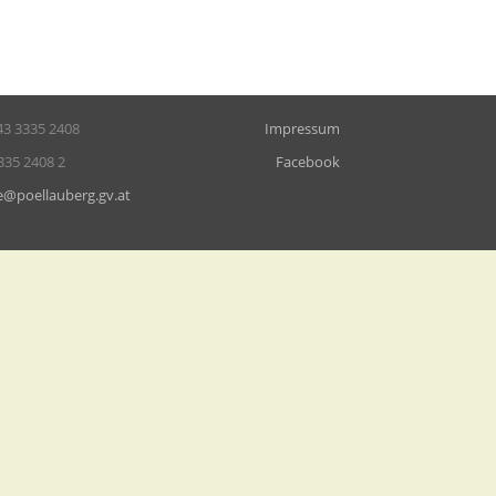
43 3335 2408
Impressum
335 2408 2
Facebook
e@poellauberg.gv.at